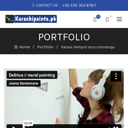
CONTACT US:
+92 335 323 6767
0
0
PORTFOLIO
Home
Portfolio
Varius tempor arcu sociosqu